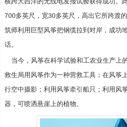
横跨大西洋的无线电发报试验获得成功。
700多英尺，宽30多英尺，高出它所跨渡
筑师利用巨型风筝把钢缆拉到对岸，成功
话。
当今，风筝在科学试验和工农业生产上
救生局用风筝作为一种营救工具；在风筝
行空中摄影；利用风筝牵引船只；利用风
器，可喷洒悬崖上的植物。