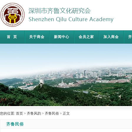
首页
关于商会
新闻中心
会员之家
加入商会
齐
您的位置:
首页
>
齐鲁风韵
>
齐鲁民俗
>
正文
齐鲁民俗