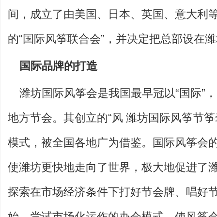
间，成立了由美国、日本、英国、意大利等
的“国际风筝联合会”，并决定把总部设在
国际品牌的打造
潍坊国际风筝会是我国最早冠以“国际”
地方节会。其创立的“风 潍坊国际风筝节
模式，被全国各地广为借鉴。国际风筝会
使潍坊更快地走向了世界，极大地促进了
探索在市场经济条件下打好节会牌、唱好节
始，尝试市场化运作的办会模式，使风筝