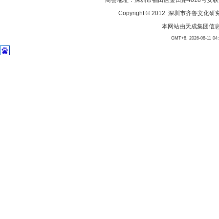
商会地址：深圳市福田区金田路4018号安联大厦23
Copyright © 2012 深圳市齐
本网站由
天成集团信
GMT+8, 2026-08-11 04:2