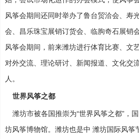
风筝会期间还同时举办了鲁台贸洽会、寿
会、昌乐珠宝展销订货会、临朐奇石展销
风筝会期间，前来潍坊进行体育比赛、文
对外交流、理论研讨、新闻报道、文化交流
人。
世界风筝之都
潍坊市被各国推崇为“世界风筝之都”，
坊风筝博物馆。潍坊也是中 潍坊国际风筝