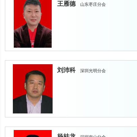
王雁德
山东枣庄分会
刘沛科
深圳光明分会
杨桂龙