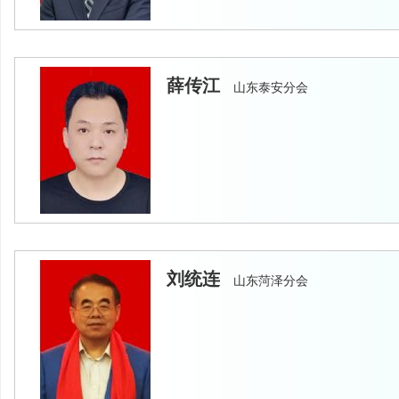
薛传江
山东泰安分会
刘统连
山东菏泽分会