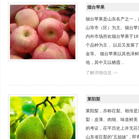
烟台苹果
烟台苹果是山东名产之一，
山等市（区）为主。烟台苹
内外市场所欢烟台苹果于1
个品种为主， 以后又发展
金等。 烟台苹果以其色泽
地，其中又以栖霞…
了解详细信息 >>
莱阳梨
莱阳梨，亦称茌梨。相传是
梨：皮薄、肉细、味道鲜美
的考证，茌平历史上并无茌
山东省茌梨的“五姐妹”，