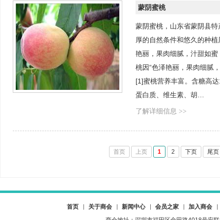
蒙阴蜜桃
蒙阴蜜桃，山东省蒙阴县特
厚的自然条件和悠久的种植
艳丽，果肉细腻，汁甜如蜜
桃因“色泽艳丽，果肉细腻，
[1]蜜桃营养丰富。含糖高达
蛋白质、维生素、胡…
了解详细信息 >>
首页
上页
1
2
下页
尾页
首页
关于商会
新闻中心
会员之家
加入商会