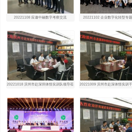
20221108 应邀中融数字考察交流
20221102 企业数字化转型专
20221018 滨州市赴深圳体悟实训队领导莅
20221009 滨州市赴深体悟实
临我商会考察交流
挂职