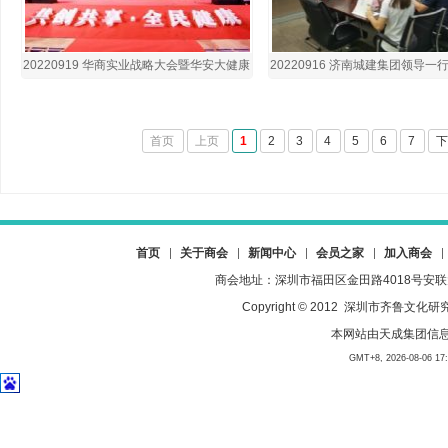
20220919 华商实业战略大会暨华安大健康
20220916 济南城建集团领导
赴港上市启动仪式
会考察交流
首页
上页
1
2
3
4
5
6
7
首页
关于商会
新闻中心
会员之家
加入商会
商会地址：深圳市福田区金田路4018号安联大厦23
Copyright © 2012 深圳市齐
本网站由
天成集团信
GMT+8, 2026-08-06 17:4