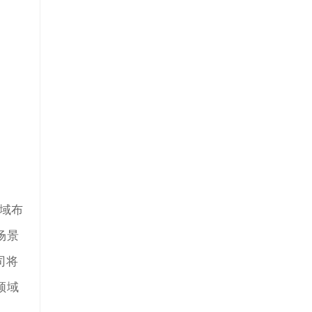
域布
场景
司将
领域