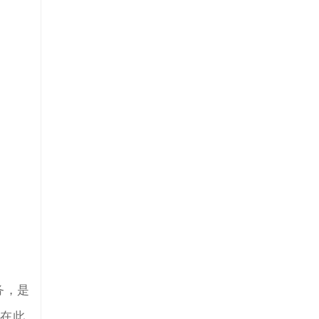
务，是
，在此